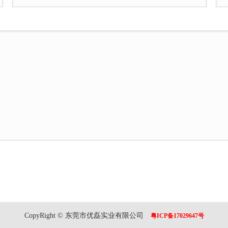
CopyRight © 东莞市优磊实业有限公司
粤ICP备17029647号