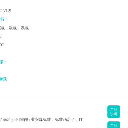
C VI级
证书：
英规，欧规，澳规
0
CC
邮：
附录
产品
说明
并申请了满足于不同的行业安规标准，标准涵盖了，IT
产品