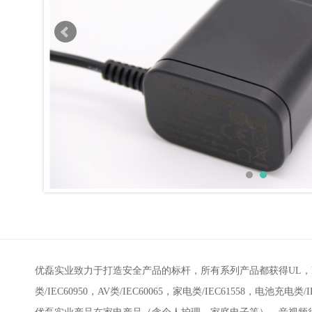
优磊实业致力于打造安全产品的标杆，所有系列产品都获得UL，FCC，
类/IEC60950，AV类/IEC60065，家电类/IEC61558，电池充电类/I